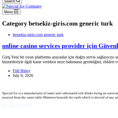
Search
Menu
Category
betsekiz-giris.com generic turk
betsekiz-giris.com generic turk
online casino services provider için Güven
Giriş Yeni bir oyun platformu arayanlar için doğru servis sağlayıcıyı se
hizmetleriyle ilgili karar verirken neye bakmanız gerektiğini, riskleri 
Fiifi Biney
July 9, 2026
Special Ice is a manufacturer of water and carbonated soft drinks being an innova
sourced from the water table 60meters beneath the earth which is devoid of any addi
HEAD OFFICE
10 Osubadu St. Dzorwulu